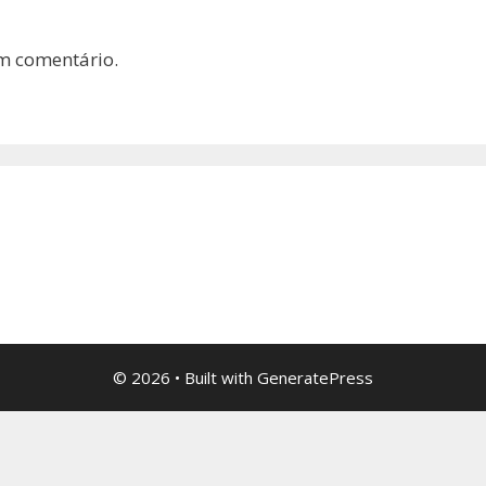
m comentário.
© 2026
• Built with
GeneratePress