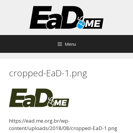
Pular
para
o
conteúdo
Menu
cropped-EaD-1.png
https://ead.me.org.br/wp-
content/uploads/2018/08/cropped-EaD-1.png