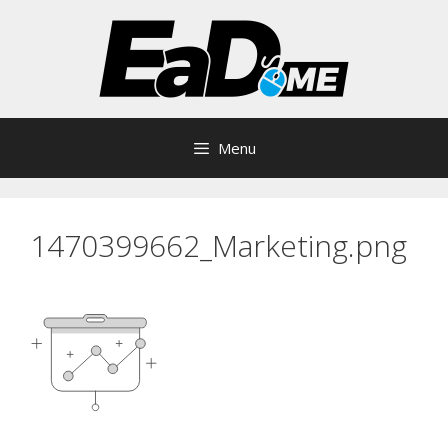
Pular
para
o
conteúdo
Menu
1470399662_Marketing.png